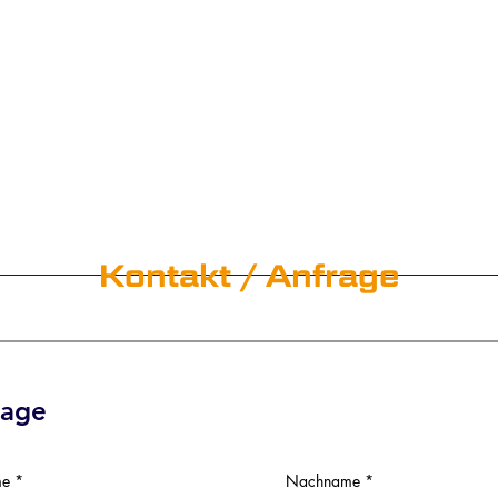
Kontakt / Anfrage
rage
me
Nachname