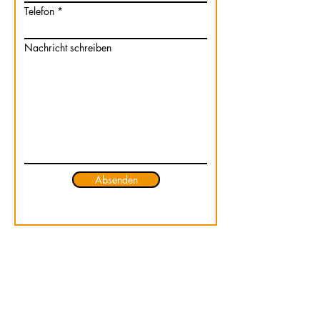
Telefon
Nachricht schreiben
Absenden
SUTER SPORT STOOS GmbH
Rupert & Susanne Suter
Ringstrasse 44